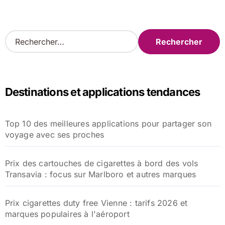
R
e
c
h
e
Destinations et applications tendances
r
c
h
Top 10 des meilleures applications pour partager son
e
voyage avec ses proches
r
:
Prix des cartouches de cigarettes à bord des vols
Transavia : focus sur Marlboro et autres marques
Prix cigarettes duty free Vienne : tarifs 2026 et
marques populaires à l'aéroport