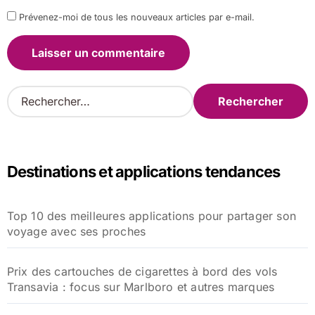
Prévenez-moi de tous les nouveaux articles par e-mail.
R
e
c
h
e
Destinations et applications tendances
r
c
h
Top 10 des meilleures applications pour partager son
e
voyage avec ses proches
r
:
Prix des cartouches de cigarettes à bord des vols
Transavia : focus sur Marlboro et autres marques