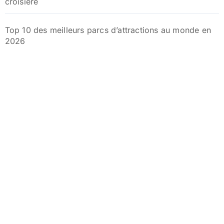
croisière
Top 10 des meilleurs parcs d’attractions au monde en
2026
Quelle est la durée idéale pour un séjour réussi dans
un hôtel club ?
AppVoyage