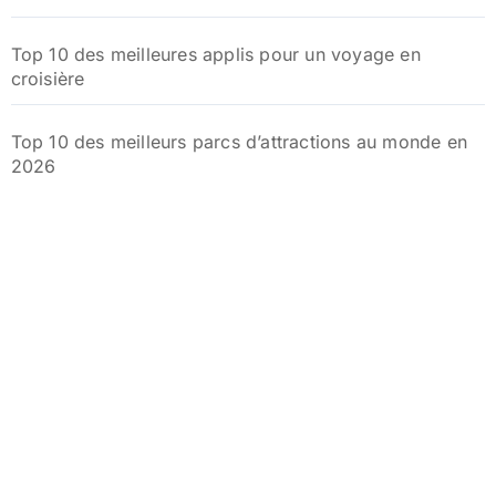
Top 10 des meilleures applis pour un voyage en
croisière
Top 10 des meilleurs parcs d’attractions au monde en
2026
Quelle est la durée idéale pour un séjour réussi dans
un hôtel club ?