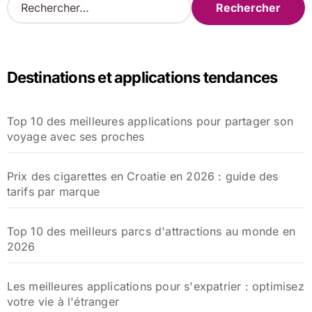
e
c
h
e
Destinations et applications tendances
r
c
h
Top 10 des meilleures applications pour partager son
e
voyage avec ses proches
r
:
Prix des cigarettes en Croatie en 2026 : guide des
tarifs par marque
Top 10 des meilleurs parcs d'attractions au monde en
2026
Les meilleures applications pour s'expatrier : optimisez
votre vie à l'étranger