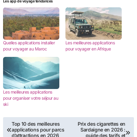
Les app de voyage tendances
Quelles applications installer
Les meilleures applications
pour voyager au Maroc
pour voyager en Afrique
Les meilleures applications
pour organiser votre séjour au
ski
Navigation
Top 10 des meilleures
Prix des cigarettes en
applications pour parcs
Sardaigne en 2026 :
de
d’attractions en 2026
guide des tarifs et